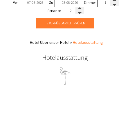
Von
Zu
Zimmer
Personen
→ VERFÜGBARKEIT PRÜFEN
Hotel
Über unser Hotel
»
Hotelausstattung
Hotelausstattung
Hotelbereich
Rezeption
Im Empfangsraum unseres Hotels haben Sie vollwertigen
Zugang zu Internet Anschluss, Computer, Fax, Kopierer, Scanner,