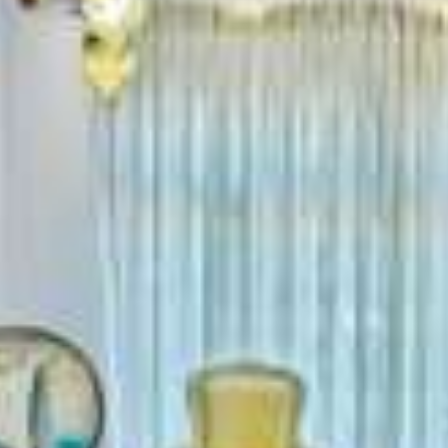
Mythologie von Pilion
Pilion Geschichte
Strände am Pilion
Strand Horefto
Strand Agioi Saranta
Strand Plaka
Strand Agios Ioannis
Strand Papa Nero
Strand Damouchari
Strand Mylopotamos
Andere Strände