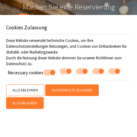
Machen Sie eine Reservierung
Offers
ANFRAGE
Cookies Zulassung
BUCHEN
Diese Website verwendet technische Cookies, um Ihre
Datenschutzeinstellungen festzulegen, und Cookies von Drittanbietern für
Statistik- oder Marketingzwecke.
Folgen Sie uns
Durch die Nutzung dieser Website stimmen Sie unseren Richtlinien zum
Datenschutz
zu.
Necessary cookies
ALLE ABLEHNEN
AUSGEWÄHLTE ZULASSEN
ALLE ERLAUBEN
» Lage
» Hotelausstattung
» Dienstleistungen
» Extra services
» Karte
& Lage
» Hotel guide
» Fotos