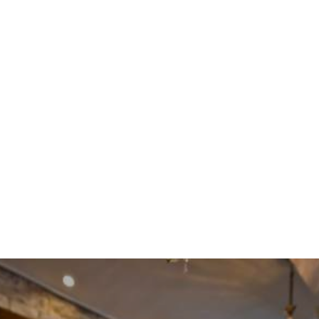
Kartenleser und sogar Bluetooth. So können Sie Ihren Urlaub
genießen und gleichzeitig den Kontakt zu Ihren beruflichen
Verpflichtungen aufrecht erhalten.
Aufenthaltsraum
Im Aufenthaltsraum können wir Ihnen Kaffee,
Erfrischungsgetränke oder eine traditionelle, lokale Süßigkeit
Ihrer Wahl servieren. Sie können auch Bücher aus unserer
Bibliothek lesen. Außerdem, haben Sie die Möglichkeit Ihr
Lieblingsfernsehprogramm oder eine DVD zu sehen und sich
dabei zu entspannen.
Terrasse
Im dritten Stock ist unsere Terrasse mit wunderbarem Blick auf
die Ägäis, zu der Sie jederzeit Zugang haben. Hier können Sie
eine Tasse Kaffee, ein Erfrischungsgetränk oder eine Mahlzeit
mit Meerblick genießen.