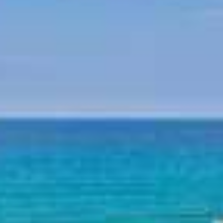
Mythologie von Pilion
Pilion Geschichte
Strände am Pilion
Strand Horefto
Strand Agioi Saranta
Strand Plaka
Strand Agios Ioannis
Strand Papa Nero
Strand Damouchari
Strand Mylopotamos
Andere Strände