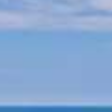
Mythologie von Pilion
Pilion Geschichte
Strände am Pilion
Strand Horefto
Strand Agioi Saranta
Strand Plaka
Strand Agios Ioannis
Strand Papa Nero
Strand Damouchari
Strand Mylopotamos
Andere Strände