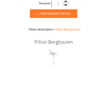
Personen
→ VERFÜGBARKEIT PRÜFEN
Pilion
Aktivitäten
»
Pilion Bergtouren
Pilion Bergtouren
Das Pilion Gebirge
Seltene Pflanzen, Blumen, Heilpflanzen und Fußwege machen
das Gebirge Pilion zu einer wunderschönen Landschaft!
Das Gebirge Pilion ist schon seit der Antike als der Berg der
Blumen und Heilpflanzen bekannt. In der griechischen
Mythologie war hier die Sommerresidenz der Götter des Olymp