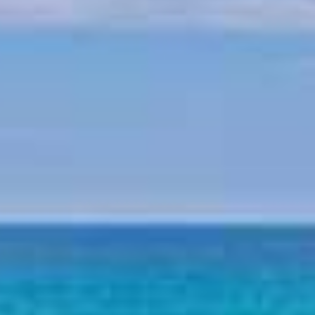
Mythologie von Pilion
Pilion Geschichte
Strände am Pilion
Strand Horefto
Strand Agioi Saranta
Strand Plaka
Strand Agios Ioannis
Strand Papa Nero
Strand Damouchari
Strand Mylopotamos
Andere Strände