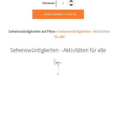
Personen
→ VERFÜGBARKEIT PRÜFEN
Sehenswürdigkeiten auf Pilion
»
Sehenswürdigkeiten - Aktivitäten
für alle
Sehenswürdigkeiten - Aktivitäten für alle
Ausflüge und Aktivitäten für Familien und
Gruppen auf Pilion
Das Hotel Flamingo auf Pilion verfügt über ein großes zwei-
Zimmer Appartment für 4 Personen und auch über geräumige
ein-Zimmer Appartments, in denen 4 Personen untergebracht