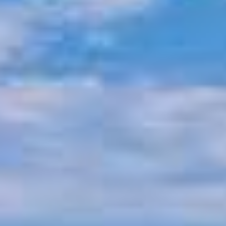
Mythologie von Pilion
Pilion Geschichte
Strände am Pilion
Strand Horefto
Strand Agioi Saranta
Strand Plaka
Strand Agios Ioannis
Strand Papa Nero
Strand Damouchari
Strand Mylopotamos
Andere Strände