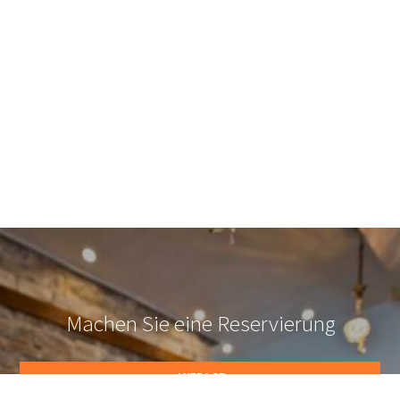
besten Service informiert zu werden.Für weitere Informationen
kontaktieren Sie uns bitte.
Online-Reservierungen
Sie können unser Hotel online mit Ihrer Kreditkarte buchen.
Drücken Sie einfach den Knopf unten und folgen Sie ihren
Anweisungen.
Verfügbarkeitsprüfung
Füllen Sie das Formular aus und wir werden Sie bezüglich der
Verfügbarkeit unserer Zimmer kontaktieren.
Machen Sie eine Reservierung
ANFRAGE