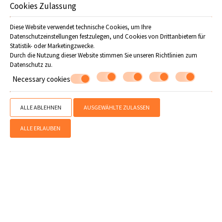
Offers
BUCHEN
Cookies Zulassung
Diese Website verwendet technische Cookies, um Ihre
Folgen Sie uns
Datenschutzeinstellungen festzulegen, und Cookies von Drittanbietern für
Statistik- oder Marketingzwecke.
Durch die Nutzung dieser Website stimmen Sie unseren Richtlinien zum
Datenschutz
zu.
Necessary cookies
ALLE ABLEHNEN
AUSGEWÄHLTE ZULASSEN
ALLE ERLAUBEN
» Längere Aufenthalte
» Reservierung
SHARE
DRUCKEN
Kontaktieren Sie uns
Flamingo Hotel