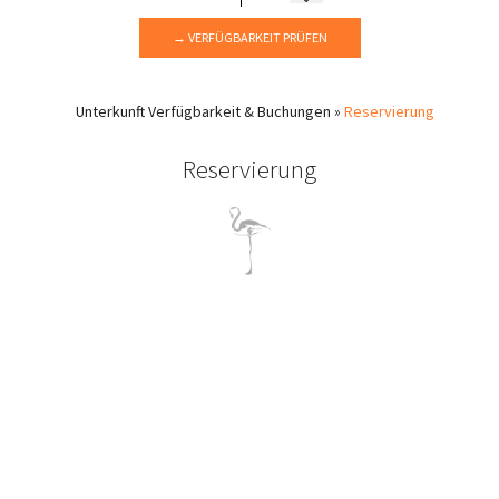
→ VERFÜGBARKEIT PRÜFEN
Unterkunft
Verfügbarkeit & Buchungen
»
Reservierung
Reservierung
So machen Sie Ihre Reservierung!
Reservierungen für Apartments können direkt über das
Flamingo Hotel per Telefon, Fax oder E-Mail oder durch
Ausfüllen des unten stehenden Formulars vorgenommen
werden.
Für Ihre Reise ist es besser, so früh wie möglich über Ihren