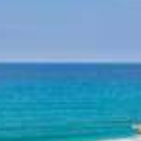
Mythologie von Pilion
Pilion Geschichte
Strände am Pilion
Strand Horefto
Strand Agioi Saranta
Strand Plaka
Strand Agios Ioannis
Strand Papa Nero
Strand Damouchari
Strand Mylopotamos
Andere Strände