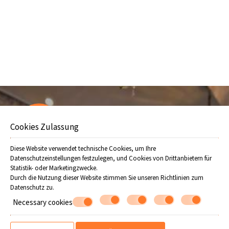
unsere Gäste Aktivitäten in der Natur, die Teilnahme an
kulturellen Veranstaltungen in der Region und Aktivitäten die
einen Einblick in das Dorf- und Nachtleben am Pilion vermitteln.
Wenn Sie unser Hotel im Mai – Juni besuchen, werden Sie
sicherlich so zufrieden sein, dass Sie uns gerne wieder besuchen
werden.
Offers
Cookies Zulassung
Machen Sie eine Reservierung
Diese Website verwendet technische Cookies, um Ihre
Datenschutzeinstellungen festzulegen, und Cookies von Drittanbietern für
Statistik- oder Marketingzwecke.
ANFRAGE
Durch die Nutzung dieser Website stimmen Sie unseren Richtlinien zum
Datenschutz
zu.
BUCHEN
Necessary cookies
Folgen Sie uns