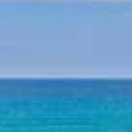
Mythologie von Pilion
Pilion Geschichte
Strände am Pilion
Strand Horefto
Strand Agioi Saranta
Strand Plaka
Strand Agios Ioannis
Strand Papa Nero
Strand Damouchari
Strand Mylopotamos
Andere Strände