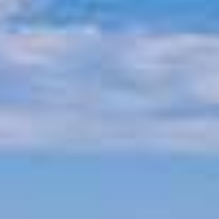
Mythologie von Pilion
Pilion Geschichte
Strände am Pilion
Strand Horefto
Strand Agioi Saranta
Strand Plaka
Strand Agios Ioannis
Strand Papa Nero
Strand Damouchari
Strand Mylopotamos
Andere Strände