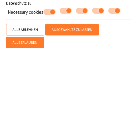
Datenschutz
zu.
Necessary cookies
ALLE ABLEHNEN
AUSGEWÄHLTE ZULASSEN
» Preise
» Angebote
ALLE ERLAUBEN
SHARE
DRUCKEN
Kontaktieren Sie uns
Flamingo Hotel
Hotel in Horefto - Pilion
Horefto - Pelion - 37001 Griechenland
24260 23405
WhatsApp
Viber
MHTE 0726K032A0177101
info@flamingohotel.gr