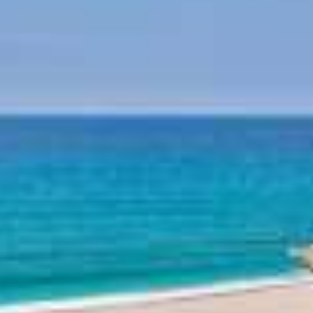
Mythologie von Pilion
Pilion Geschichte
Strände am Pilion
Strand Horefto
Strand Agioi Saranta
Strand Plaka
Strand Agios Ioannis
Strand Papa Nero
Strand Damouchari
Strand Mylopotamos
Andere Strände