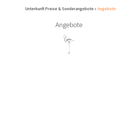
Unterkunft
Preise & Sonderangebote
»
Angebote
Angebote
Angebote für Pilion bis zu -40%
Bietet Pilion. Finden Sie einzigartige Angebote vom Flamingo
Hotel in Pilion und genießen Sie hochwertige, preisgünstige
Ferien! Angebote bis zu -40%!
Ermäßigungen, freundliche Preise und Angebote für
Reservierungen und Unterkünfte in unserem Hotel in Horefto in
den Monaten April, Mai, Juni, September, Oktober.
Kontaktieren Sie uns unter info@flamingohotel.gr oder